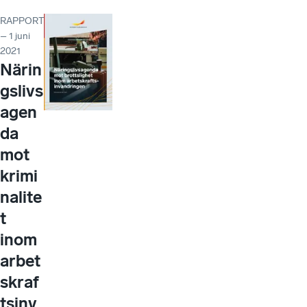
RAPPORT
– 1 juni
2021
Närin
gslivs
agen
da
mot
krimi
nalite
t
inom
arbet
skraf
tsinv