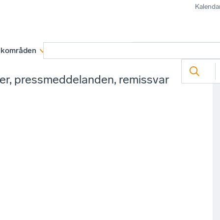
Kalenda
kområden
Medlemskap
Rapporter och remissva
ter, pressmeddelanden, remissvar