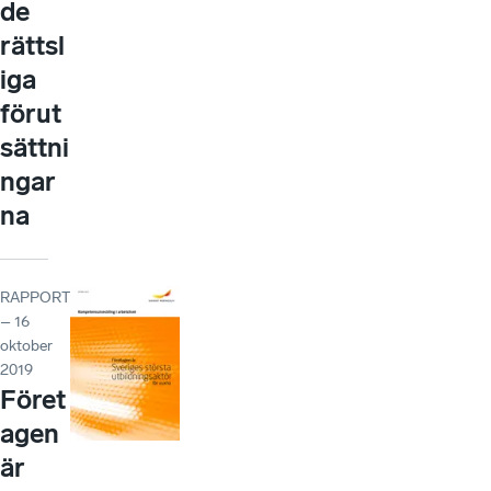
de
rättsl
iga
förut
sättni
ngar
na
RAPPORT
– 16
oktober
2019
Föret
agen
är