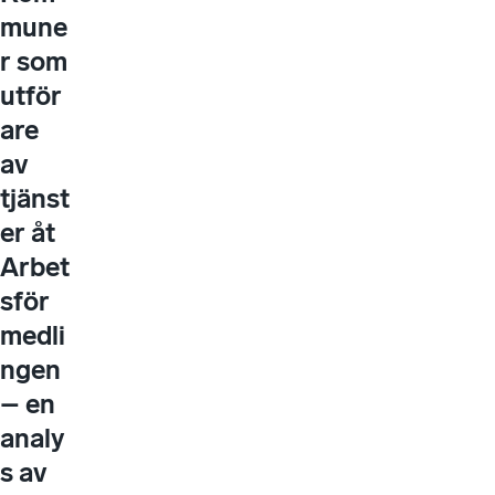
mune
r som
utför
are
av
tjänst
er åt
Arbet
sför
medli
ngen
– en
analy
s av