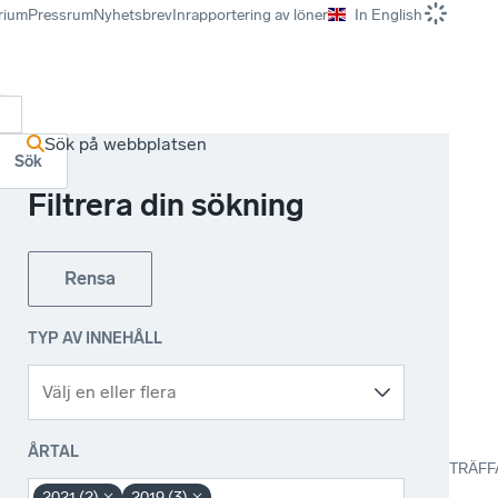
rium
Pressrum
Nyhetsbrev
Inrapportering av löner
In English
r
Sök på webbplatsen
Sök
Filtrera din sökning
Rensa
TYP AV INNEHÅLL
ÅRTAL
TRÄFF
2021 (2)
2019 (3)