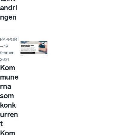
andri
ngen
RAPPORT
– 19
februari
2021
Kom
mune
rna
som
konk
urren
t
Kom