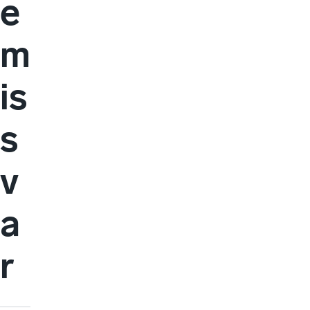
e
m
is
s
v
a
r