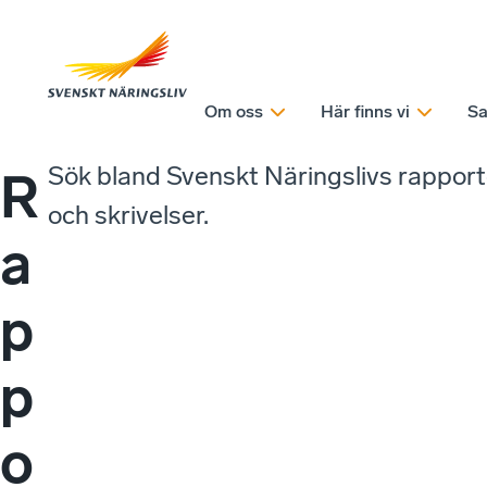
Om oss
Här finns vi
Sa
Sök bland Svenskt Näringslivs rappor
R
och skrivelser.
a
p
p
o