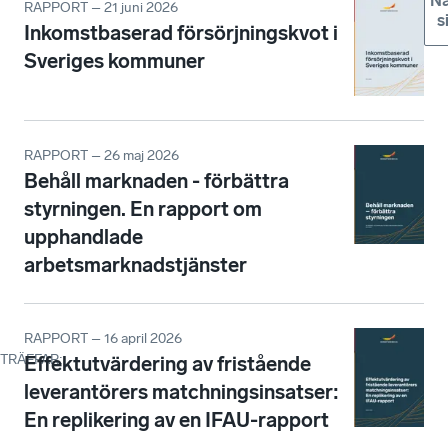
Nä
RAPPORT – 21 juni 2026
s
Inkomstbaserad försörjningskvot i
Sveriges kommuner
RAPPORT – 26 maj 2026
Behåll marknaden - förbättra
styrningen. En rapport om
upphandlade
arbetsmarknadstjänster
RAPPORT – 16 april 2026
TRÄFFAR
:
Effektutvärdering av fristående
leverantörers matchningsinsatser:
En replikering av en IFAU-rapport