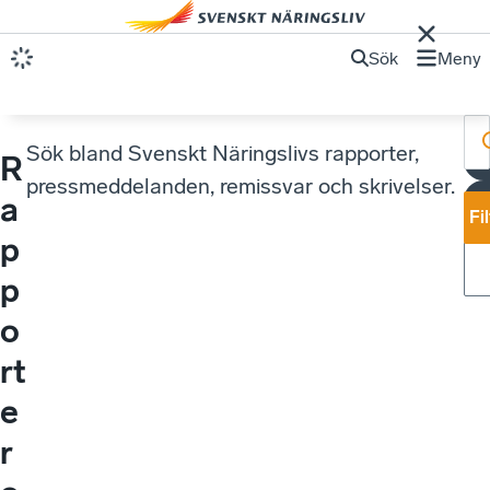
Sök
Meny
Sök bland Svenskt Näringslivs rapporter,
R
pressmeddelanden, remissvar och skrivelser.
a
Fi
p
p
o
rt
e
r