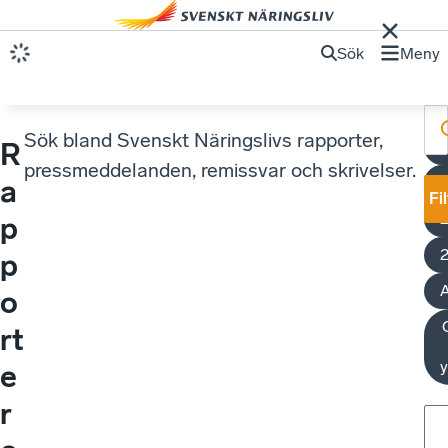
Sök
Meny
Sök bland Svenskt Näringslivs rapporter,
R
pressmeddelanden, remissvar och skrivelser.
A
a
Fi
p
p
A
o
rt
y
e
r