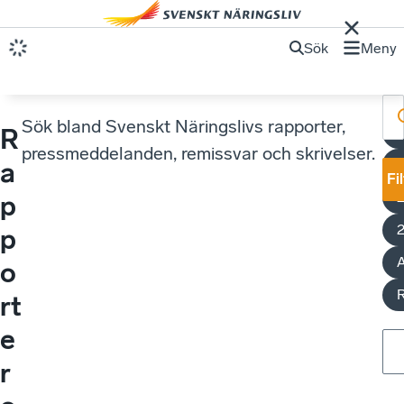
Sök
Meny
Sök bland Svenskt Näringslivs rapporter,
R
pressmeddelanden, remissvar och skrivelser.
a
Fi
p
p
A
o
rt
e
r