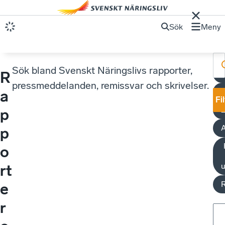
Sök
Meny
Sök bland Svenskt Näringslivs rapporter,
R
pressmeddelanden, remissvar och skrivelser.
a
Fi
p
A
p
o
u
rt
e
r