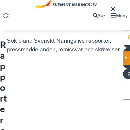
Sök
Meny
Sök bland Svenskt Näringslivs rapporter,
R
pressmeddelanden, remissvar och skrivelser.
U
a
Fi
p
p
o
rt
e
r