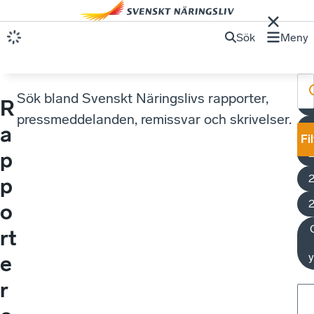
Sök
Meny
Sök bland Svenskt Näringslivs rapporter,
R
pressmeddelanden, remissvar och skrivelser.
a
Fi
p
p
o
rt
y
e
r