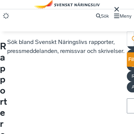
Sök
Meny
Sök bland Svenskt Näringslivs rapporter,
R
pressmeddelanden, remissvar och skrivelser.
a
Fi
p
p
A
o
rt
e
r