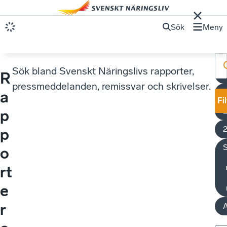
Sök
Meny
Sök bland Svenskt Näringslivs rapporter,
R
pressmeddelanden, remissvar och skrivelser.
A
a
Fi
p
p
o
rt
e
r
A