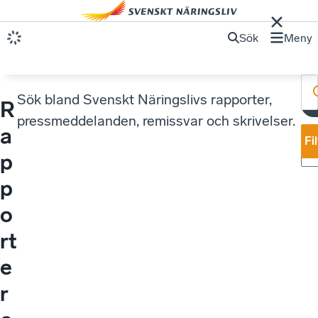
Sök
Meny
Sök bland Svenskt Näringslivs rapporter,
R
pressmeddelanden, remissvar och skrivelser.
a
Fi
p
p
o
rt
e
r