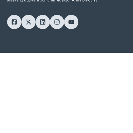
Ansvarig utgivare och chefredaktör
Anna Dalqvist