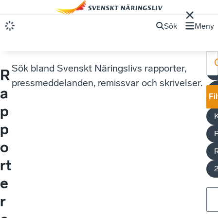
Sök
Meny
Sök bland Svenskt Näringslivs rapporter,
R
pressmeddelanden, remissvar och skrivelser.
a
Fi
p
p
o
rt
e
r