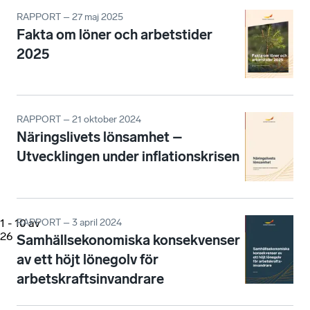
RAPPORT – 27 maj 2025
Fakta om löner och arbetstider
2025
RAPPORT – 21 oktober 2024
Näringslivets lönsamhet –
Utvecklingen under inflationskrisen
1
-
10
av
RAPPORT – 3 april 2024
26
Samhällsekonomiska konsekvenser
av ett höjt lönegolv för
arbetskraftsinvandrare