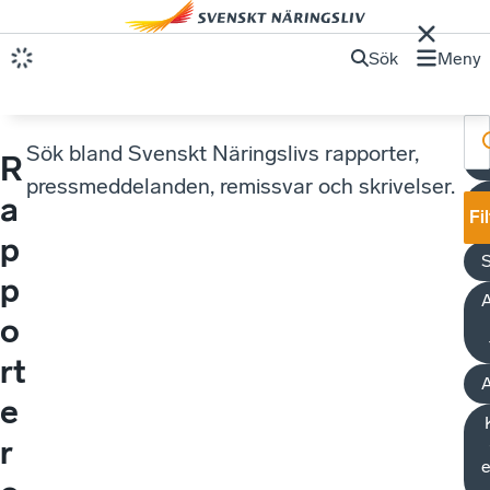
Sök
Meny
Sök bland Svenskt Näringslivs rapporter,
R
pressmeddelanden, remissvar och skrivelser.
a
Fi
p
p
A
o
rt
A
e
r