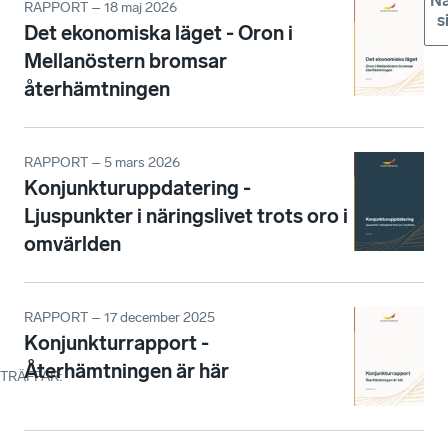
Nä
RAPPORT – 18 maj 2026
s
Det ekonomiska läget - Oron i
Mellanöstern bromsar
återhämtningen
RAPPORT – 5 mars 2026
Konjunkturuppdatering -
Ljuspunkter i näringslivet trots oro i
omvärlden
RAPPORT – 17 december 2025
Konjunkturrapport -
Återhämtningen är här
TRÄFFAR
: