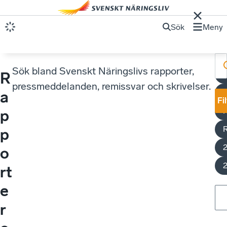
Sök
Meny
Sök bland Svenskt Näringslivs rapporter,
R
pressmeddelanden, remissvar och skrivelser.
E
a
Fi
p
p
o
rt
e
r