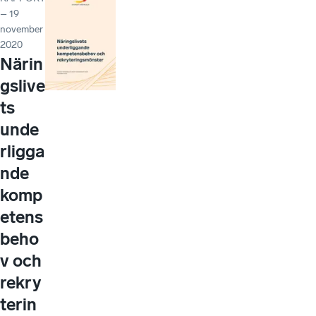
– 19
november
2020
Närin
gslive
ts
unde
rligga
nde
komp
etens
beho
v och
rekry
terin