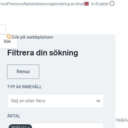
rium
Pressrum
Nyhetsbrev
Inrapportering av löner
In English
r
Sök på webbplatsen
Sök
Filtrera din sökning
Rensa
TYP AV INNEHÅLL
ÅRTAL
TRÄFF
2020 (4)