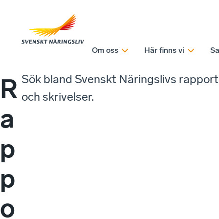
Om oss
Här finns vi
Sa
Sök bland Svenskt Näringslivs rappor
R
och skrivelser.
a
p
p
o