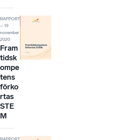
RAPPORT
– 19
november
2020
Fram
tidsk
ompe
tens
förko
rtas
STE
M
RAPPORT