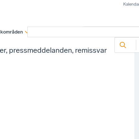
Kalenda
kområden
Medlemskap
Rapporter och remissva
ter, pressmeddelanden, remissvar