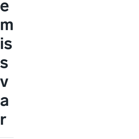
e
m
is
s
v
a
r