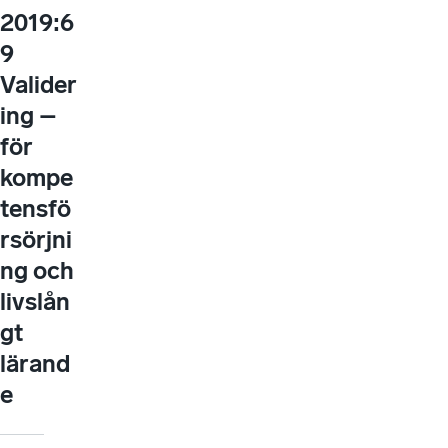
2019:6
9
Valider
ing –
för
kompe
tensfö
rsörjni
ng och
livslån
gt
lärand
e