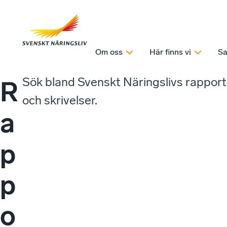
Om oss
Här finns vi
Sa
Sök bland Svenskt Näringslivs rappor
R
och skrivelser.
a
p
p
o