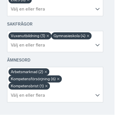
SAKFRÅGOR
Vuxenutbildning (3)
Gymnasieskola (4)
ÄMNESORD
Arbetsmarknad (2)
Kompetensförsörjning (6)
Kompetensbrist (1)