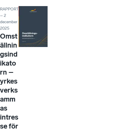
RAPPORT
– 2
december
2025
Omst
ällnin
gsind
ikato
rn –
yrkes
verks
amm
as
intres
se för