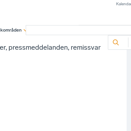
Kalenda
kområden
Medlemskap
Rapporter och remissva
ter, pressmeddelanden, remissvar