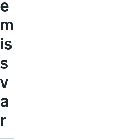
e
m
is
s
v
a
r