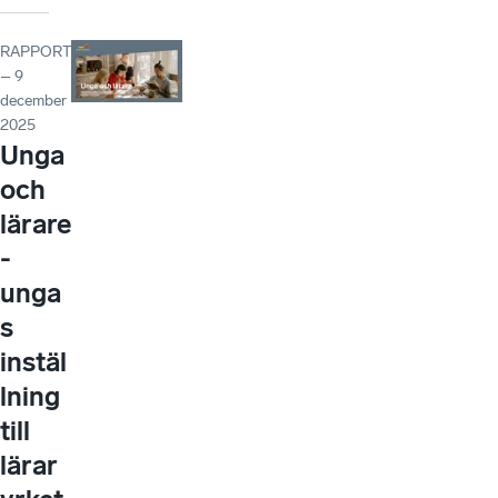
RAPPORT
– 9
december
2025
Unga
och
lärare
-
unga
s
instäl
lning
till
lärar