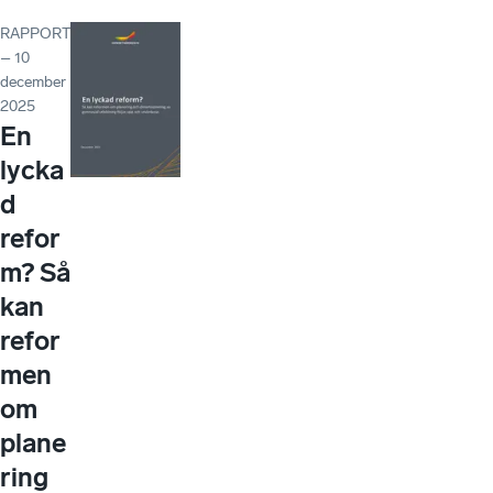
RAPPORT
– 10
december
2025
En
lycka
d
refor
m? Så
kan
refor
men
om
plane
ring