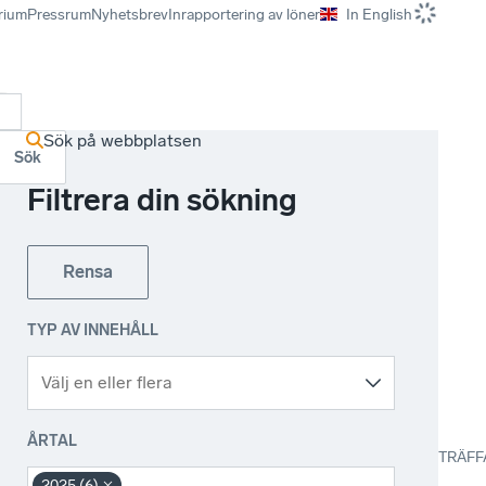
rium
Pressrum
Nyhetsbrev
Inrapportering av löner
In English
r
Sök på webbplatsen
Sök
Filtrera din sökning
Rensa
TYP AV INNEHÅLL
ÅRTAL
TRÄFF
2025 (6)