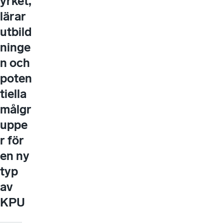
yrket,
lärar
utbild
ninge
n och
poten
tiella
målgr
uppe
r för
en ny
typ
av
KPU