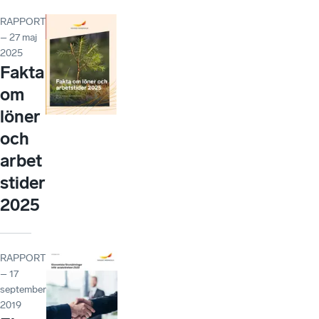
RAPPORT
– 27 maj
2025
Fakta
om
löner
och
arbet
stider
2025
RAPPORT
– 17
september
2019