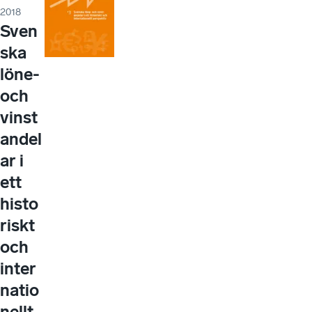
2018
Sven
ska
löne-
och
vinst
andel
ar i
ett
histo
riskt
och
inter
natio
nellt