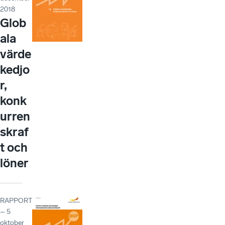
2018
Glob
ala
värde
kedjo
r,
konk
urren
skraf
t och
löner
RAPPORT
– 5
oktober