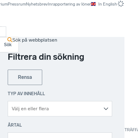
rium
Pressrum
Nyhetsbrev
Inrapportering av löner
In English
r
Sök på webbplatsen
Sök
Filtrera din sökning
Rensa
TYP AV INNEHÅLL
ÅRTAL
TRÄFF