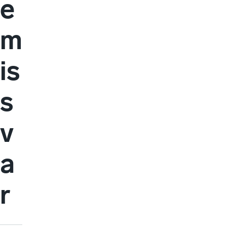
e
m
is
s
v
a
r