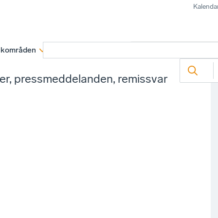
Kalenda
kområden
Medlemskap
Rapporter och remissva
ter, pressmeddelanden, remissvar