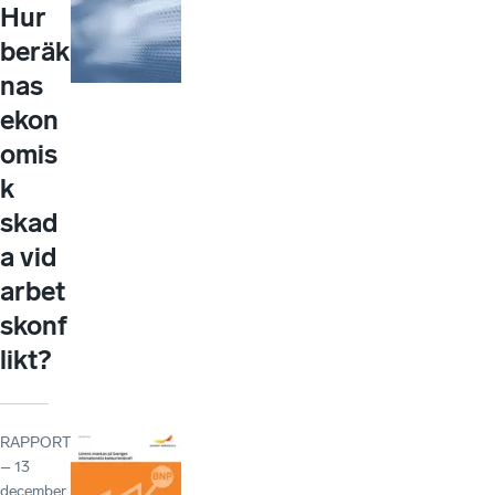
Hur
beräk
nas
ekon
omis
k
skad
a vid
arbet
skonf
likt?
RAPPORT
– 13
december