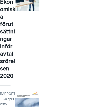
Ekon
omisk
a
förut
sättni
ngar
inför
avtal
srörel
sen
2020
RAPPORT
– 30 april
2019