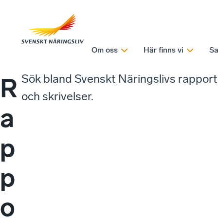
Om oss
Här finns vi
Sa
Sök bland Svenskt Näringslivs rappor
R
och skrivelser.
a
p
p
o