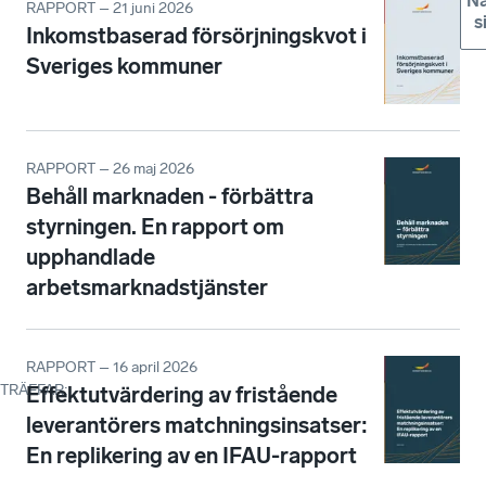
Nä
RAPPORT – 21 juni 2026
s
Inkomstbaserad försörjningskvot i
Sveriges kommuner
RAPPORT – 26 maj 2026
Behåll marknaden - förbättra
styrningen. En rapport om
upphandlade
arbetsmarknadstjänster
RAPPORT – 16 april 2026
TRÄFFAR
:
Effektutvärdering av fristående
leverantörers matchningsinsatser:
En replikering av en IFAU-rapport