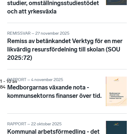
studier, omställningsstudiestödet
och att yrkesväxla
REMISSVAR – 27 november 2025
Remiss av betänkandet Verktyg för en mer
likvärdig resursfördelning till skolan (SOU
2025:72)
RAPPORT – 4 november 2025
1
-
10
av
Medborgarnas växande nota -
84
kommunsektorns finanser över tid.
RAPPORT – 22 oktober 2025
Kommunal arbetsförmedling - det