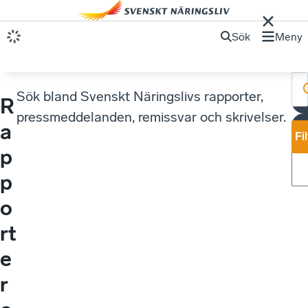
Sök
Meny
Sök bland Svenskt Näringslivs rapporter,
R
pressmeddelanden, remissvar och skrivelser.
a
Fi
p
p
o
rt
e
r