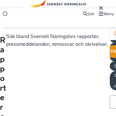
Sök
Meny
Sök bland Svenskt Näringslivs rapporter,
R
pressmeddelanden, remissvar och skrivelser.
a
Fi
p
p
o
y
rt
e
r