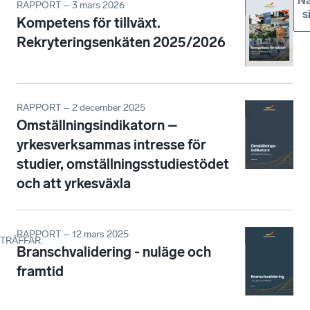
Nä
RAPPORT – 3 mars 2026
s
Kompetens för tillväxt.
Rekryteringsenkäten 2025/2026
RAPPORT – 2 december 2025
Omställningsindikatorn –
yrkesverksammas intresse för
studier, omställningsstudiestödet
och att yrkesväxla
RAPPORT – 12 mars 2025
TRÄFFAR
:
Branschvalidering - nuläge och
framtid