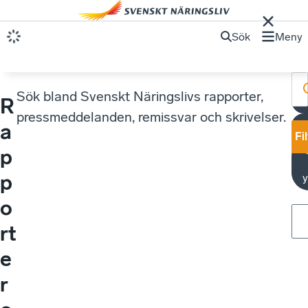
Sök
Meny
Sök bland Svenskt Näringslivs rapporter,
R
pressmeddelanden, remissvar och skrivelser.
a
Fi
p
p
y
o
rt
e
r