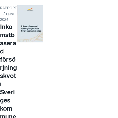
RAPPORT
– 21 juni
2026
Inko
mstb
asera
d
försö
rjning
skvot
i
Sveri
ges
kom
mune