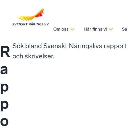
Om oss
Här finns vi
Sa
Sök bland Svenskt Näringslivs rappor
R
och skrivelser.
a
p
p
o