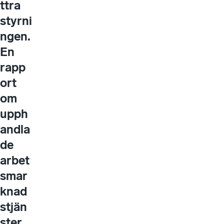
ttra
styrni
ngen.
En
rapp
ort
om
upph
andla
de
arbet
smar
knad
stjän
ster