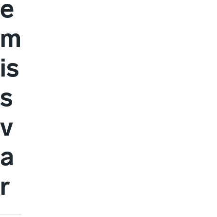
e
m
is
s
v
a
r