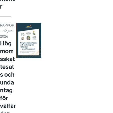
r
RAPPORT
– 12 juni
2026
Hög
mom
sskat
tesat
s och
unda
ntag
för
välfär