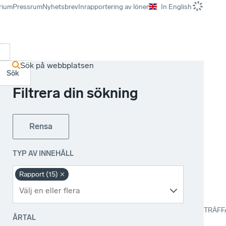
rium
Pressrum
Nyhetsbrev
Inrapportering av löner
In English
r
Sök på webbplatsen
Sök
Filtrera din sökning
Rensa
TYP AV INNEHÅLL
Rapport (15)
TRÄFF
ÅRTAL