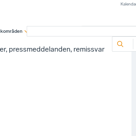
Kalenda
kområden
Medlemskap
Rapporter och remissva
ter, pressmeddelanden, remissvar