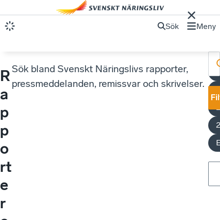
Sök
Meny
Sök bland Svenskt Näringslivs rapporter,
R
pressmeddelanden, remissvar och skrivelser.
E
a
Fi
p
p
o
rt
e
r