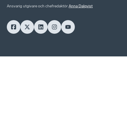
Ansvarig utgivare och chefredaktör
Anna Dalqvist