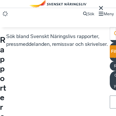
Sök
Meny
Sök bland Svenskt Näringslivs rapporter,
R
pressmeddelanden, remissvar och skrivelser.
U
a
Fi
p
p
o
y
rt
e
r