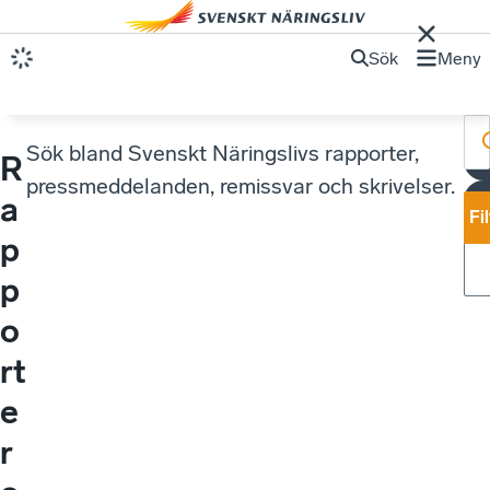
Sök
Meny
Sök bland Svenskt Näringslivs rapporter,
R
pressmeddelanden, remissvar och skrivelser.
a
Fi
p
p
o
rt
e
r