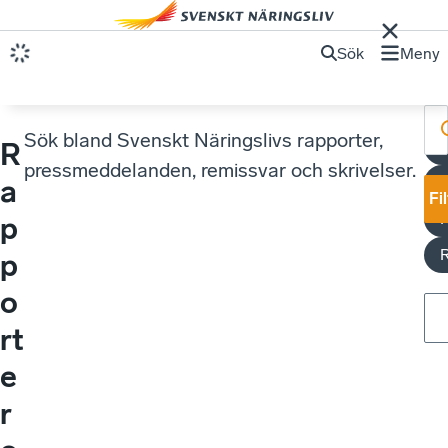
Sök
Meny
Sök bland Svenskt Näringslivs rapporter,
R
pressmeddelanden, remissvar och skrivelser.
V
a
Fi
p
p
o
rt
e
r