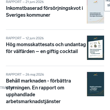
Nä
RAPPORT – 21 juni 2026
s
Inkomstbaserad försörjningskvot i
Sveriges kommuner
RAPPORT – 12 juni 2026
Hög momsskattesats och undantag
för välfärden – en giftig cocktail
RAPPORT – 26 maj 2026
Behåll marknaden - förbättra
styrningen. En rapport om
TRÄFFAR
:
upphandlade
arbetsmarknadstjänster