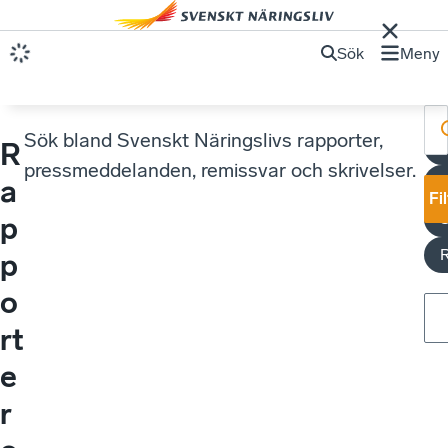
Sök
Meny
Sök bland Svenskt Näringslivs rapporter,
R
pressmeddelanden, remissvar och skrivelser.
V
a
Fi
S
p
p
o
rt
e
r