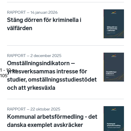
RAPPORT – 14 januari 2026
Stäng dörren för kriminella i
välfärden
RAPPORT – 2 december 2025
Omställningsindikatorn –
1
-
10
av
yrkesverksammas intresse för
105
studier, omställningsstudiestödet
och att yrkesväxla
RAPPORT – 22 oktober 2025
Kommunal arbetsförmedling - det
danska exemplet avskräcker