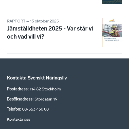
RAPPORT – 15 oktober 2025
Jämställdheten 2025 - Var står vi
och vad vill vi?
Kontakta Svenskt Näringsliv
Postadress
:
114 82 Stockholm
Besöksadress
:
Storgatan 19
Telefon
:
08-553 430 00
Kontakta oss