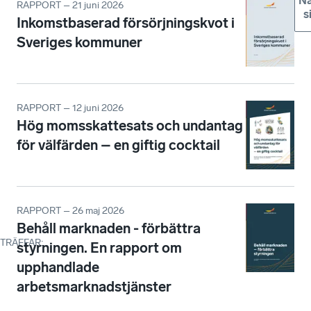
Nä
RAPPORT – 21 juni 2026
s
Inkomstbaserad försörjningskvot i
Sveriges kommuner
RAPPORT – 12 juni 2026
Hög momsskattesats och undantag
för välfärden – en giftig cocktail
RAPPORT – 26 maj 2026
Behåll marknaden - förbättra
TRÄFFAR
:
styrningen. En rapport om
upphandlade
arbetsmarknadstjänster