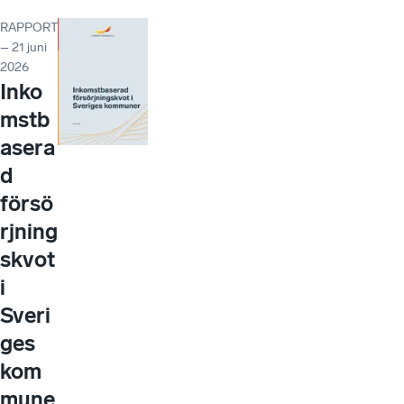
RAPPORT
– 21 juni
2026
Inko
mstb
asera
d
försö
rjning
skvot
i
Sveri
ges
kom
mune