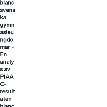
bland
svens
ka
gymn
asieu
ngdo
mar -
En
analy
s av
PIAA
C-
result
aten
bland