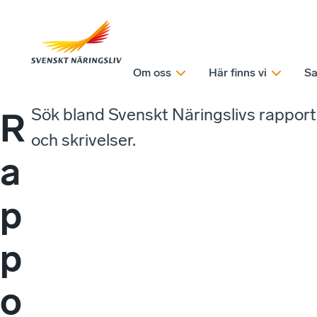
Om oss
Här finns vi
Sa
Sök bland Svenskt Näringslivs rappor
R
och skrivelser.
a
p
p
o