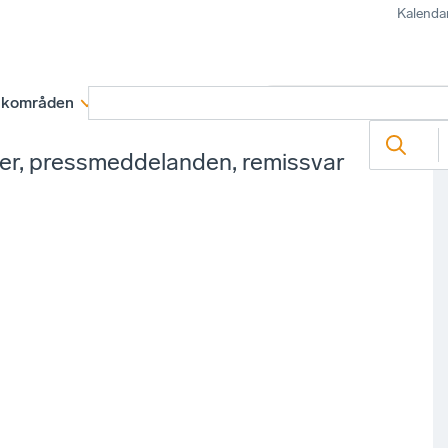
Kalenda
kområden
Medlemskap
Rapporter och remissva
ter, pressmeddelanden, remissvar