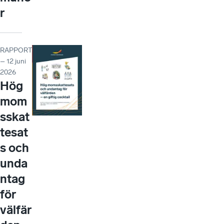
r
RAPPORT
– 12 juni
2026
Hög
mom
sskat
tesat
s och
unda
ntag
för
välfär