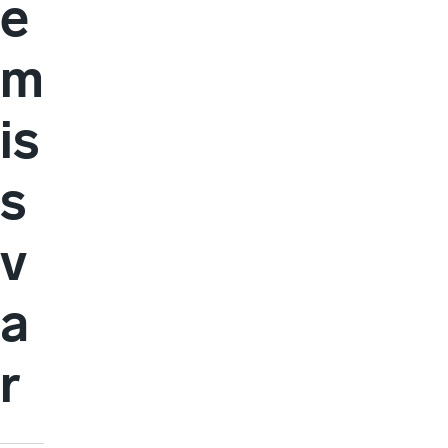
e
m
is
s
v
a
r