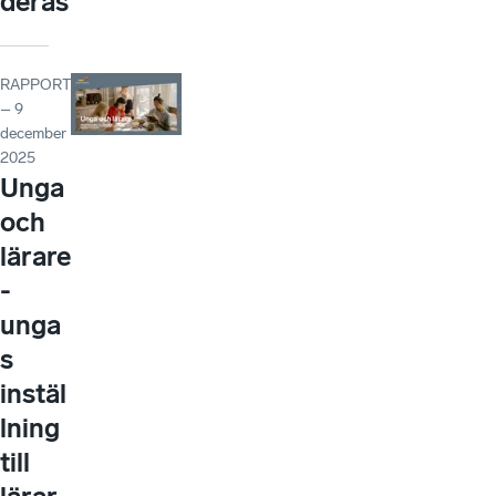
deras
RAPPORT
– 9
december
2025
Unga
och
lärare
-
unga
s
instäl
lning
till