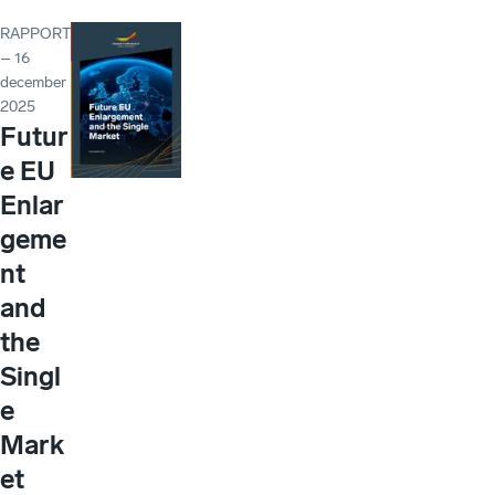
RAPPORT
– 16
december
2025
Futur
e EU
Enlar
geme
nt
and
the
Singl
e
Mark
et