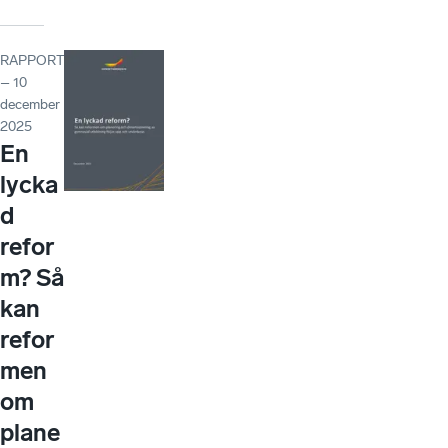
RAPPORT
– 10
december
2025
En
lycka
d
refor
m? Så
kan
refor
men
om
plane