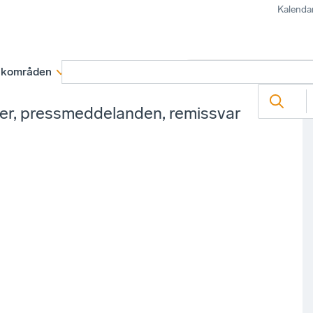
Kalenda
kområden
Medlemskap
Rapporter och remissva
ter, pressmeddelanden, remissvar