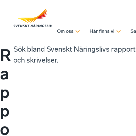
Om oss
Här finns vi
Sa
Sök bland Svenskt Näringslivs rappor
R
och skrivelser.
a
p
p
o