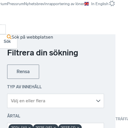
rium
Pressrum
Nyhetsbrev
Inrapportering av löner
In English
r
Sök på webbplatsen
Sök
Filtrera din sökning
Rensa
TYP AV INNEHÅLL
ÅRTAL
TRÄFF
2024 (11)
2025 (15)
2023 (7)