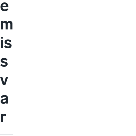
e
m
is
s
v
a
r