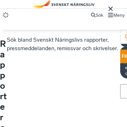
Sök
Meny
Sök bland Svenskt Näringslivs rapporter,
R
E
pressmeddelanden, remissvar och skrivelser.
a
Fi
K
p
e
p
o
rt
e
r