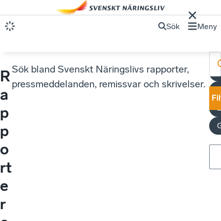
Sök
Meny
Sök bland Svenskt Näringslivs rapporter,
R
pressmeddelanden, remissvar och skrivelser.
a
Fi
p
p
o
rt
e
r