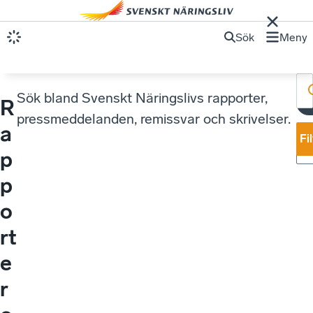
Sök
Meny
Sök bland Svenskt Näringslivs rapporter,
R
S
pressmeddelanden, remissvar och skrivelser.
a
Fi
p
p
o
rt
e
r