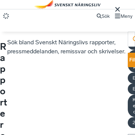
Sök
Meny
Sök bland Svenskt Näringslivs rapporter,
R
E
pressmeddelanden, remissvar och skrivelser.
E
a
Fi
p
p
E
o
K
rt
e
e
r