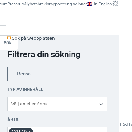
rium
Pressrum
Nyhetsbrev
Inrapportering av löner
In English
r
Sök på webbplatsen
Sök
Filtrera din sökning
Rensa
TYP AV INNEHÅLL
ÅRTAL
TRÄFF
2025 (2)