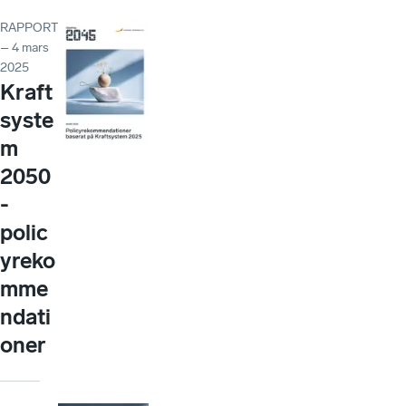
RAPPORT
– 4 mars
2025
Kraft
syste
m
2050
-
polic
yreko
mme
ndati
oner