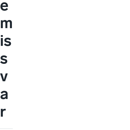
e
m
is
s
v
a
r