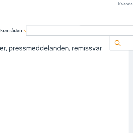
Kalenda
kområden
Medlemskap
Rapporter och remissva
ter, pressmeddelanden, remissvar