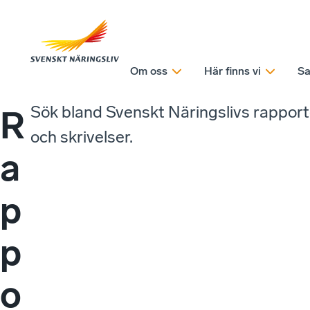
Om oss
Här finns vi
Sa
Sök bland Svenskt Näringslivs rappor
R
och skrivelser.
a
p
p
o