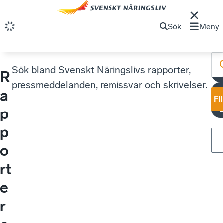
Sök
Meny
Sök bland Svenskt Näringslivs rapporter,
R
E
pressmeddelanden, remissvar och skrivelser.
a
Fi
p
p
o
rt
e
r