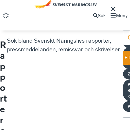
Sök
Meny
Sök bland Svenskt Näringslivs rapporter,
R
E
pressmeddelanden, remissvar och skrivelser.
a
Fi
p
p
K
o
e
rt
K
e
r