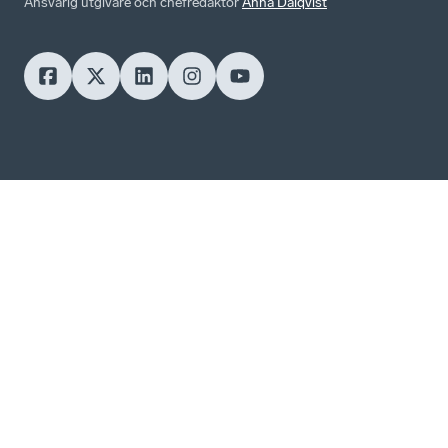
Ansvarig utgivare och chefredaktör
Anna Dalqvist