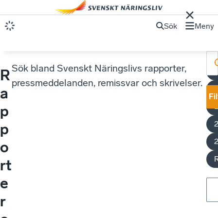
Sök
Meny
Sök bland Svenskt Näringslivs rapporter,
R
E
pressmeddelanden, remissvar och skrivelser.
a
Fi
E
p
p
o
rt
e
r