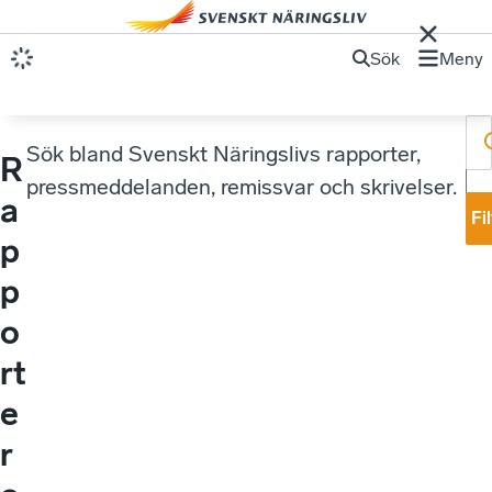
Sök
Meny
Sök bland Svenskt Näringslivs rapporter,
R
pressmeddelanden, remissvar och skrivelser.
a
Fi
p
p
o
rt
e
r