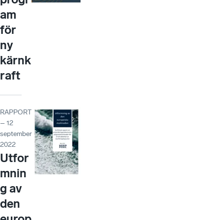
am
för
ny
kärnk
raft
RAPPORT
– 12
september
2022
Utfor
mnin
g av
den
europ