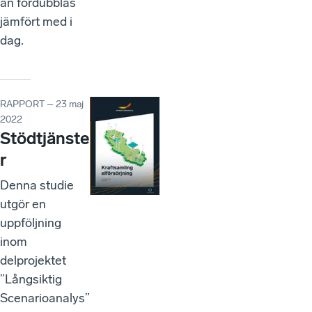
än fördubblas
jämfört med i
dag.
RAPPORT – 23 maj
2022
Stödtjänste
r
Denna studie
utgör en
uppföljning
inom
delprojektet
”Långsiktig
Scenarioanalys”