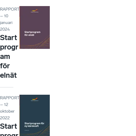
RAPPORT
– 10
januari
2024
Start
progr
am
för
elnät
RAPPORT
– 12
oktober
2022
Start
progr