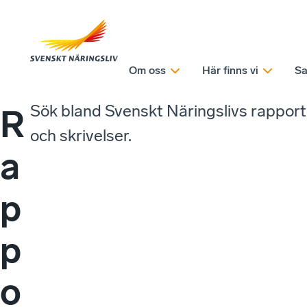
Om oss
Här finns vi
Sa
Sök bland Svenskt Näringslivs rappor
R
och skrivelser.
a
p
p
o