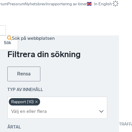
rium
Pressrum
Nyhetsbrev
Inrapportering av löner
In English
r
Sök på webbplatsen
Sök
Filtrera din sökning
Rensa
TYP AV INNEHÅLL
Rapport (10)
TRÄFF
ÅRTAL