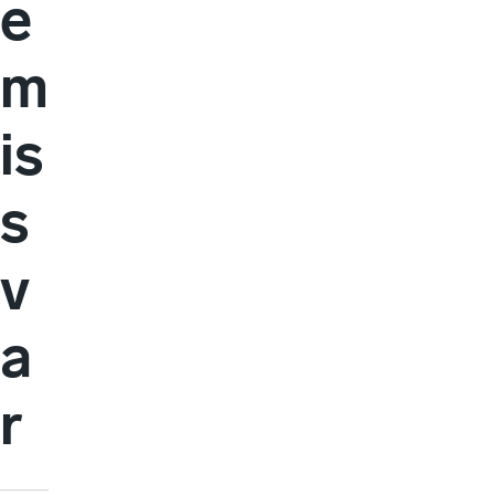
e
m
is
s
v
a
r