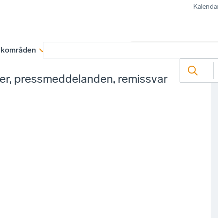
Kalenda
kområden
Medlemskap
Rapporter och remissva
ter, pressmeddelanden, remissvar