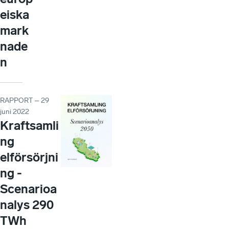
eiska
mark
nade
n
RAPPORT – 29
juni 2022
Kraftsamli
ng
elförsörjni
ng -
Scenarioa
nalys 290
TWh