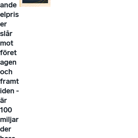
ande
elpris
er
slår
mot
föret
agen
och
framt
iden -
är
100
miljar
der