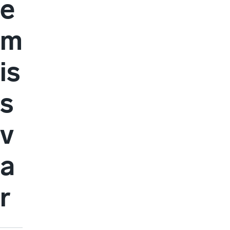
e
m
is
s
v
a
r