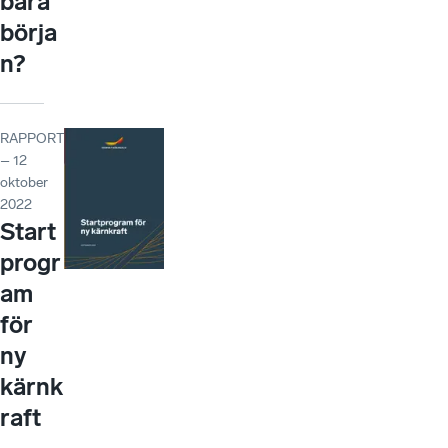
bara
börja
n?
RAPPORT
– 12
oktober
2022
Start
progr
am
för
ny
kärnk
raft