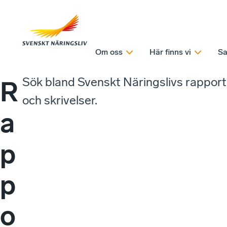
Om oss
Här finns vi
Sa
Sök bland Svenskt Näringslivs rappor
R
och skrivelser.
a
p
p
o