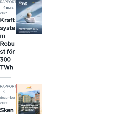
RAPPORT
– 4 mars
2025
Kraft
syste
m
Robu
st för
300
TWh
RAPPORT
– 9
december
2022
Sken