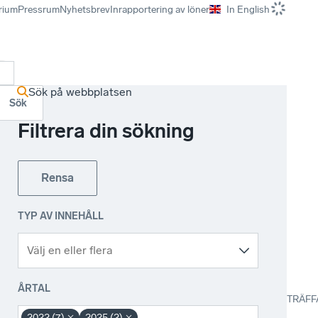
rium
Pressrum
Nyhetsbrev
Inrapportering av löner
In English
r
Sök på webbplatsen
Sök
Filtrera din sökning
Rensa
TYP AV INNEHÅLL
ÅRTAL
TRÄFF
2022 (7)
2025 (2)