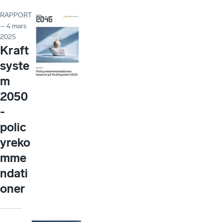
RAPPORT
– 4 mars
2025
Kraft
syste
m
2050
-
polic
yreko
mme
ndati
oner