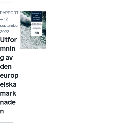
RAPPORT
– 12
september
2022
Utfor
mnin
g av
den
europ
eiska
mark
nade
n