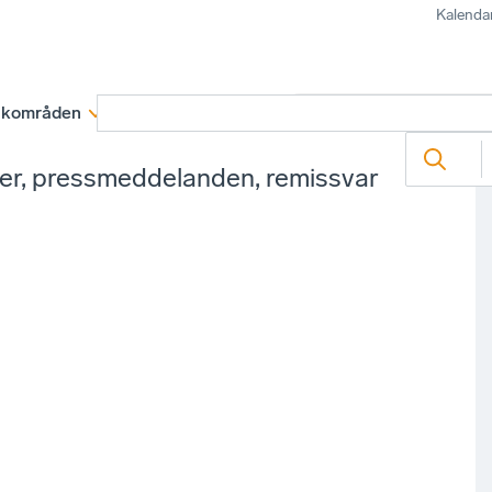
Kalenda
kområden
Medlemskap
Rapporter och remissva
ter, pressmeddelanden, remissvar