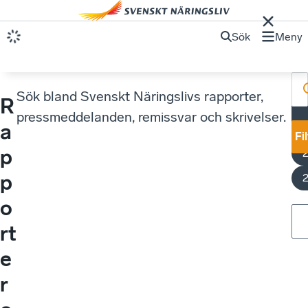
Sök
Meny
Sök bland Svenskt Näringslivs rapporter,
R
E
pressmeddelanden, remissvar och skrivelser.
a
Fi
p
p
o
rt
e
r