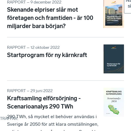
Nä
RAPPORT – 9 december 2022
s
Skenande elpriser slår mot
företagen och framtiden - är 100
miljarder bara början?
RAPPORT – 12 oktober 2022
Startprogram för ny kärnkraft
RAPPORT – 29 juni 2022
Kraftsamling elförsörjning -
Scenarioanalys 290 TWh
290 TWh, så mycket el behöver användas i
TRÄFFAR
:
Sverige år 2050 för att klara omställningen,