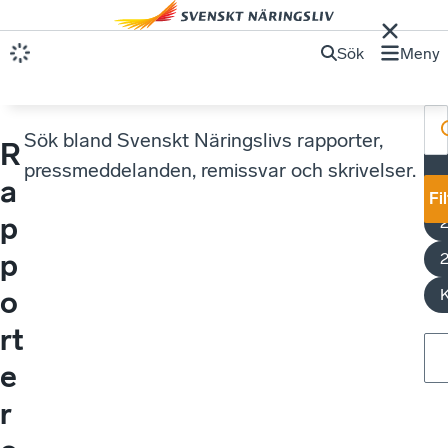
Sök
Meny
Sök bland Svenskt Näringslivs rapporter,
R
E
pressmeddelanden, remissvar och skrivelser.
a
Fi
p
p
o
K
rt
e
r