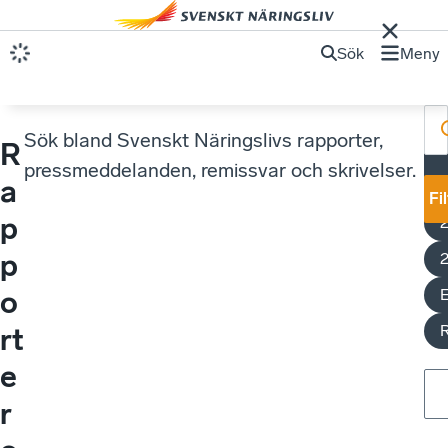
Sök
Meny
Sök bland Svenskt Näringslivs rapporter,
R
E
pressmeddelanden, remissvar och skrivelser.
a
Fi
p
p
o
rt
e
r