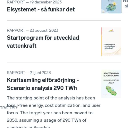
Nä
RAPPORT – 19 december 2023
s
Elsystemet - så funkar det
RAPPORT – 23 augusti 2023
Startprogram för utvecklad
vattenkraft
RAPPORT – 21 juni 2023
Kraftsamling elförsörjning -
Scenario analysis 290 TWh
The starting point of the analysis has been
fossil-free energy, cost optimization, and user
TRÄFFAR
:
focus. The target year has been moved to
2050, assuming a usage of 290 TWh of
electricity in Sweden.