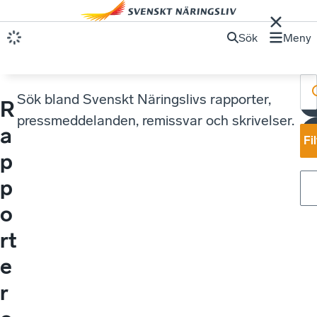
Sök
Meny
Sök bland Svenskt Näringslivs rapporter,
R
pressmeddelanden, remissvar och skrivelser.
I
a
Fi
p
p
o
rt
e
r