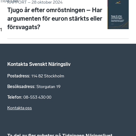
TRÄFFAR
:
RAPPORT – 28 oktober 2024
Tjugo år efter omröstningen – Har
argumenten för euron stärkts eller
försvagats?
1
Kontakta Svenskt Näringsliv
Postadress
:
114 82 Stockholm
Besöksadress
:
Storgatan 19
Telefon
:
08-553 430 00
Kontakta oss
Ta del av fler nyheter på Tidningen Näringslivet