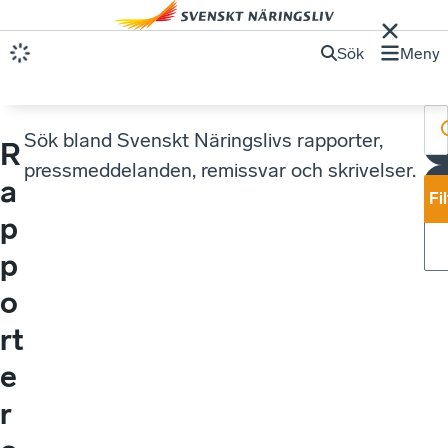
Sök
Meny
Sök bland Svenskt Näringslivs rapporter,
R
pressmeddelanden, remissvar och skrivelser.
a
Fi
p
p
o
rt
e
r