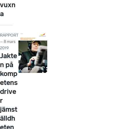
vuxn
a
RAPPORT
– 8 mars
2019
Jakte
n på
komp
etens
drive
r
jämst
älldh
eten