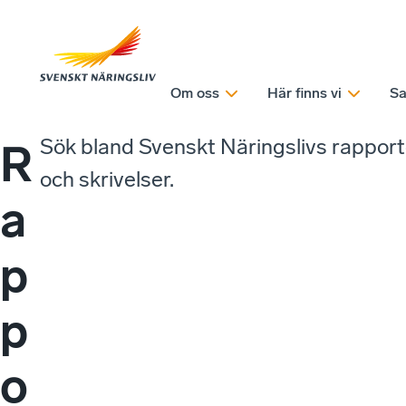
Om oss
Här finns vi
Sa
Sök bland Svenskt Näringslivs rappor
R
och skrivelser.
a
p
p
o