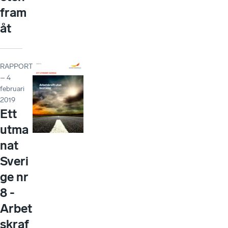
fram
åt
RAPPORT
– 4
februari
2019
Ett
utma
nat
Sveri
ge nr
8 -
Arbet
skraf