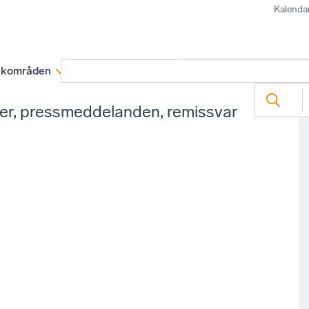
Kalenda
kområden
Medlemskap
Rapporter och remissva
ter, pressmeddelanden, remissvar