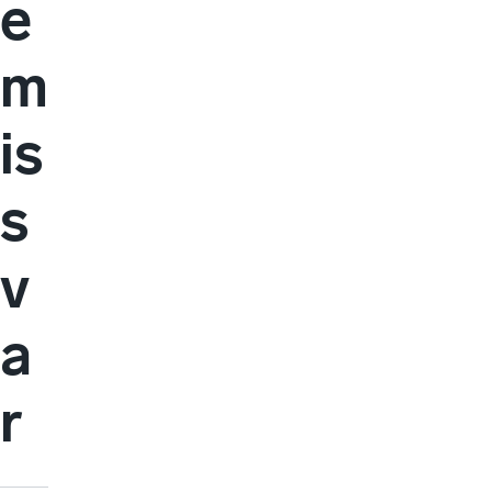
e
m
is
s
v
a
r