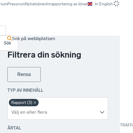
rium
Pressrum
Nyhetsbrev
Inrapportering av löner
In English
r
Sök på webbplatsen
Sök
Filtrera din sökning
Rensa
TYP AV INNEHÅLL
Rapport (3)
TRÄFF
ÅRTAL