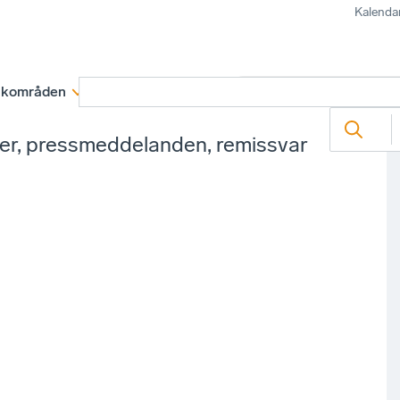
Kalenda
kområden
Medlemskap
Rapporter och remissva
ter, pressmeddelanden, remissvar