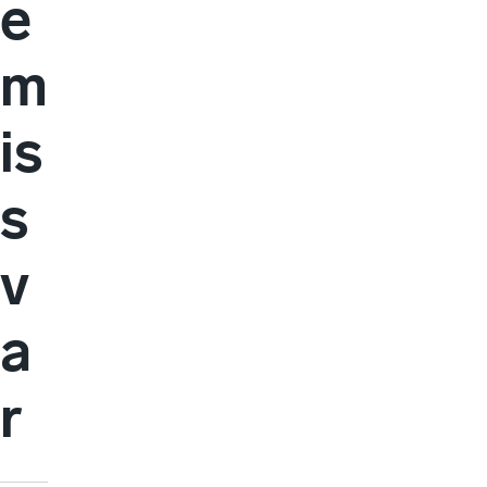
e
m
is
s
v
a
r