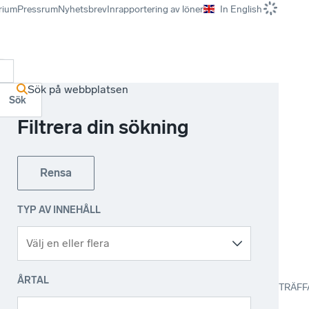
rium
Pressrum
Nyhetsbrev
Inrapportering av löner
In English
r
Sök på webbplatsen
Sök
Filtrera din sökning
Rensa
TYP AV INNEHÅLL
ÅRTAL
TRÄFF