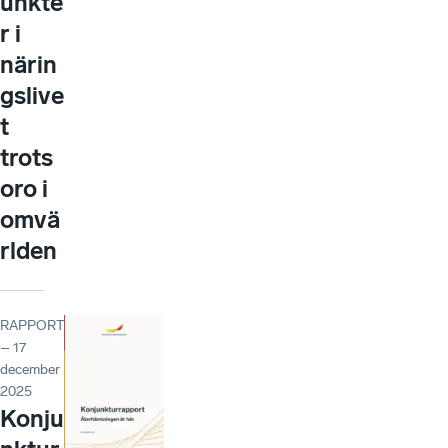
unkte
r i
närin
gslive
t
trots
oro i
omvä
rlden
RAPPORT
– 17
december
2025
Konju