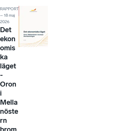
RAPPORT
– 18 maj
2026
Det
ekon
omis
ka
läget
-
Oron
i
Mella
nöste
rn
brom