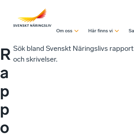
Om oss
Här finns vi
Sa
Sök bland Svenskt Näringslivs rappor
R
och skrivelser.
a
p
p
o