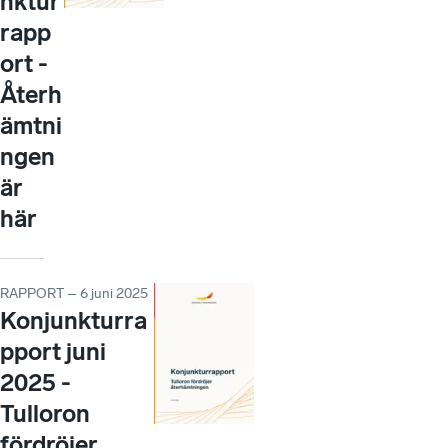
nktur
rapp
ort -
Återh
ämtni
ngen
är
här
RAPPORT – 6 juni 2025
Konjunkturra
pport juni
2025 -
Tulloron
fördröjer