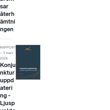
sar
återh
ämtni
ngen
RAPPORT
– 5 mars
2026
Konju
nktur
uppd
ateri
ng -
Ljusp