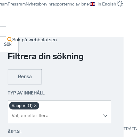
rium
Pressrum
Nyhetsbrev
Inrapportering av löner
In English
r
Sök på webbplatsen
Sök
Filtrera din sökning
Rensa
TYP AV INNEHÅLL
Rapport (1)
TRÄFF
ÅRTAL