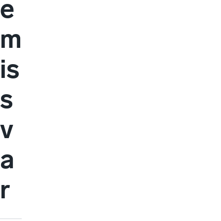
e
m
is
s
v
a
r