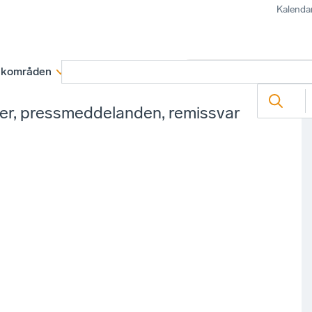
Kalenda
kområden
Medlemskap
Rapporter och remissva
ter, pressmeddelanden, remissvar