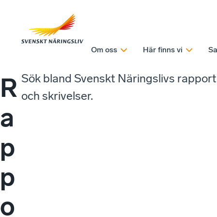
Om oss
Här finns vi
Sa
Sök bland Svenskt Näringslivs rappor
R
och skrivelser.
a
p
p
o