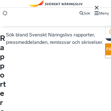
Sök
Meny
Sök bland Svenskt Näringslivs rapporter,
R
pressmeddelanden, remissvar och skrivelser.
a
Fi
p
p
o
rt
e
r