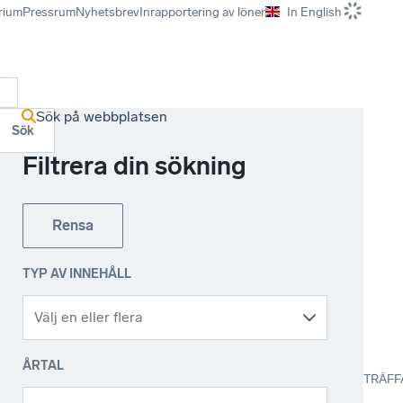
rium
Pressrum
Nyhetsbrev
Inrapportering av löner
In English
r
Sök på webbplatsen
Sök
Filtrera din sökning
Rensa
TYP AV INNEHÅLL
ÅRTAL
TRÄFF