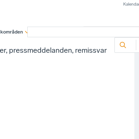
Kalenda
kområden
Medlemskap
Rapporter och remissva
ter, pressmeddelanden, remissvar