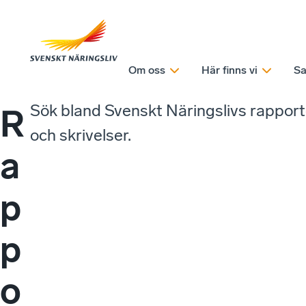
Om oss
Här finns vi
Sa
Sök bland Svenskt Näringslivs rappor
R
och skrivelser.
a
p
p
o