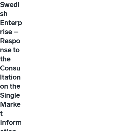
Swedi
sh
Enterp
rise –
Respo
nse to
the
Consu
ltation
on the
Single
Marke
t
Inform