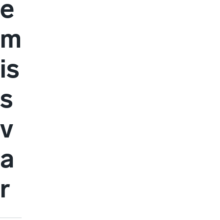
e
m
is
s
v
a
r