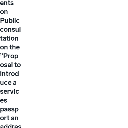
ents
on
Public
consul
tation
on the
”Prop
osal to
introd
uce a
servic
es
passp
ort an
addres