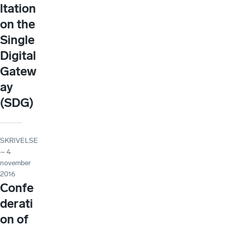
ltation
on the
Single
Digital
Gatew
ay
(SDG)
SKRIVELSE
– 4
november
2016
Confe
derati
on of