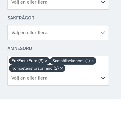
SAKFRÅGOR
ÄMNESORD
Eu/Emu/Euro (3)
Samhällsekonomi (1)
Kompetensförsörjning (2)