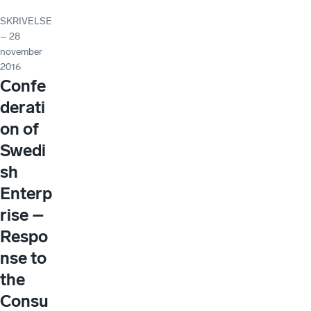
SKRIVELSE
– 28
november
2016
Confe
derati
on of
Swedi
sh
Enterp
rise –
Respo
nse to
the
Consu