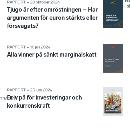
Nä
RAPPORT – 28 oktober 2024
s
Tjugo år efter omröstningen – Har
argumenten för euron stärkts eller
försvagats?
RAPPORT – 10 juli 2024
Alla vinner på sänkt marginalskatt
RAPPORT – 25 juni 2024
Driv på för investeringar och
TRÄFFAR
:
konkurrenskraft