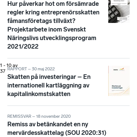
Hur påverkar hot om försämrade
regler kring entreprenörsskatten
fåmansföretags tillväxt?
Projektarbete inom Svenskt
Näringslivs utvecklingsprogram
2021/2022
1
-
10
av
RAPPORT – 30 maj 2022
37
Skatten på investeringar – En
internationell kartläggning av
kapitalinkomstskatten
REMISSVAR – 18 november 2020
Remiss av betänkandet en ny
mervärdesskattelag (SOU 2020:31)