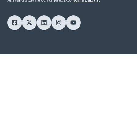
Ansvarig utgivare och chefredaktör
Anna Dalqvist